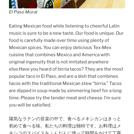
El Paso Mural
Eating Mexican food while listening to cheerful Latin
music is sure to be a new taste. Our food is unique. Our
food is carefully made over time using plenty of
Mexican spices. You can enjoy delicious Tex-Mex
cuisine that combines Mexico and America with
original ingenuity that is not imitated anywhere
else.Have you heard of birria tacos? They are the most
popular taco in El Paso, and are a dish that combines
tacos with the traditional Mexican stew “birria.” Tacos
are dipped in soup made by simmering beef for a long
time. Please try the tender meat and cheese. I’m sure
you will be satisfied.
陽気なラテンの音楽の中で、食べるメキシカンはきっと
初めて食べる味。私たちの料理は独特です。お料理はメ
キシコのスパイスをふんだんに使って時間をかけて丁寧